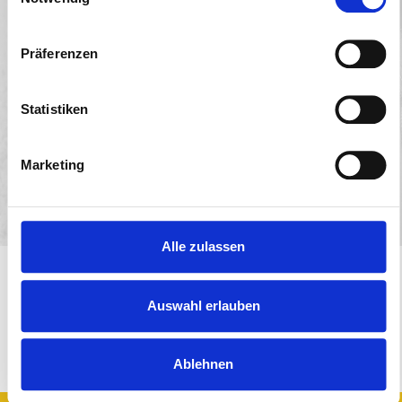
Kevin Costner („Hatfields & McCoys“) oder David
Tennant („Royaume-Uni“) an. Neben „Der Holzbaronin“
geht in der Kategorie Mini-Serie die Tandem-Produktion
Präferenzen
„Die Tore der Welt“ in das Rennen um den begehrten
TV-Preis.
Statistiken
Marketing
Alle zulassen
Auswahl erlauben
Ablehnen