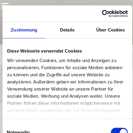
Zustimmung
Details
Über Cookies
Diese Webseite verwendet Cookies
Wir verwenden Cookies, um Inhalte und Anzeigen zu
Goldenen Nymphe in Monaco mit Prinz Albert
personalisieren, Funktionen für soziale Medien anbieten
Christine Neubauer erhält die Goldene Nymphe für Ihre
zu können und die Zugriffe auf unsere Website zu
hervorragende Leistung.
analysieren. Außerdem geben wir Informationen zu Ihrer
Monaco, 25.04.2013. Gute Chancen für Christine
Verwendung unserer Website an unsere Partner für
Neubauer, eine zweite Goldene Nymphe in Monte-Carlo
soziale Medien, Werbung und Analysen weiter. Unsere
einzuheimsen: Nach ihrer Auszeichnung im Vorjahr als
Partner führen diese Informationen möglicherweise mit
beste Schauspielerin für ihre Rolle in dem
Nachkriegsdrama „Hannas Entscheidung“ ist der TV-
weiteren Daten zusammen, die Sie ihnen bereitgestellt
Liebling dieses Jahr für seine Leistung in der Ziegler-
haben oder die sie im Rahmen Ihrer Nutzung der Dienste
Film-Produktion „Die Holzbaronin“ nominiert. Neubauer
gesammelt haben.
Einwilligungsauswahl
tritt damit gegen internationale Schauspielergrößen wie
Notwendig