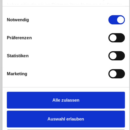
die Inhalte unserer Internetseite sowie die Werbung für
haben oder die sie im Rahmen Ihrer Nutzung der Dienste
diese zu optimieren, (3) die dauerhafte
gesammelt haben.
Einwilligungsauswahl
Funktionsfähigkeit unserer informationstechnologischen
Notwendig
Systeme und der Technik unserer Internetseite zu
gewährleisten sowie (4) um Strafverfolgungsbehörden
im Falle eines Cyberangriffes die zur Strafverfolgung
notwendigen Informationen bereitzustellen. Diese
Präferenzen
anonym erhobenen Daten und Informationen werden
durch die Catrina Media Ina Fiedler daher einerseits
statistisch und ferner mit dem Ziel ausgewertet, den
Statistiken
Datenschutz und die Datensicherheit in unserem
Unternehmen zu erhöhen, um letztlich ein optimales
Schutzniveau für die von uns verarbeiteten
Marketing
personenbezogenen Daten sicherzustellen. Die
anonymen Daten der Server-Logfiles werden getrennt
von allen durch eine betroffene Person angegebenen
personenbezogenen Daten gespeichert.
Alle zulassen
5. Routinemäßige Löschung und Sperrung
von personenbezogenen Daten
Der für die Verarbeitung Verantwortliche verarbeitet und
Auswahl erlauben
speichert personenbezogene Daten der betroffenen
Person nur für den Zeitraum, der zur Erreichung des