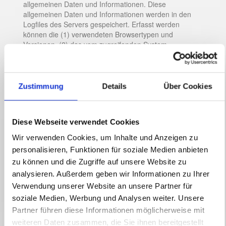
allgemeinen Daten und Informationen. Diese
allgemeinen Daten und Informationen werden in den
Logfiles des Servers gespeichert. Erfasst werden
können die (1) verwendeten Browsertypen und
Versionen, (2) das vom zugreifenden System
verwendete Betriebssystem, (3) die Internetseite, von
welcher ein zugreifendes System auf unsere
Internetseite gelangt (sogenannte Referrer), (4) die
Unterwebseiten, welche über ein zugreifendes System
Zustimmung
Details
Über Cookies
auf unserer Internetseite angesteuert werden, (5) das
Datum und die Uhrzeit eines Zugriffs auf die
Internetseite, (6) eine Internet-Protokoll-Adresse (IP-
Diese Webseite verwendet Cookies
Adresse), (7) der Internet-Service-Provider des
zugreifenden Systems und (8) sonstige ähnliche Daten
Wir verwenden Cookies, um Inhalte und Anzeigen zu
und Informationen, die der Gefahrenabwehr im Falle
personalisieren, Funktionen für soziale Medien anbieten
von Angriffen auf unsere informationstechnologischen
zu können und die Zugriffe auf unsere Website zu
Systeme dienen.
analysieren. Außerdem geben wir Informationen zu Ihrer
Bei der Nutzung dieser allgemeinen Daten und
Verwendung unserer Website an unsere Partner für
Informationen zieht die Catrina Media Ina Fiedler keine
soziale Medien, Werbung und Analysen weiter. Unsere
Rückschlüsse auf die betroffene Person. Diese
Informationen werden vielmehr benötigt, um (1) die
Partner führen diese Informationen möglicherweise mit
Inhalte unserer Internetseite korrekt auszuliefern, (2)
weiteren Daten zusammen, die Sie ihnen bereitgestellt