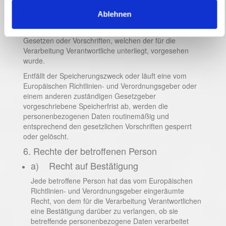
Speicherungszwecks erforderlich ist oder sofern dies
Ablehnen
durch den Europäischen Richtlinien- und
Verordnungsgeber oder einen anderen Gesetzgeber in
Gesetzen oder Vorschriften, welchen der für die
Verarbeitung Verantwortliche unterliegt, vorgesehen
wurde.
Entfällt der Speicherungszweck oder läuft eine vom
Europäischen Richtlinien- und Verordnungsgeber oder
einem anderen zuständigen Gesetzgeber
vorgeschriebene Speicherfrist ab, werden die
personenbezogenen Daten routinemäßig und
entsprechend den gesetzlichen Vorschriften gesperrt
oder gelöscht.
6. Rechte der betroffenen Person
a) Recht auf Bestätigung
Jede betroffene Person hat das vom Europäischen
Richtlinien- und Verordnungsgeber eingeräumte
Recht, von dem für die Verarbeitung Verantwortlichen
eine Bestätigung darüber zu verlangen, ob sie
betreffende personenbezogene Daten verarbeitet